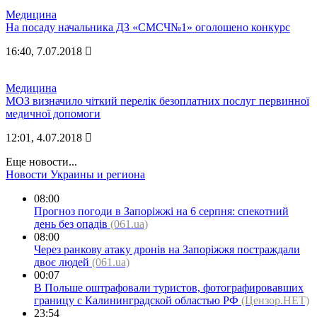
Медицина
На посаду начальника ДЗ «СМСЧ№1» оголошено конкурс
16:40, 7.07.2018
Медицина
МОЗ визначило чіткий перелік безоплатних послуг первинної
медичної допомоги
12:01, 4.07.2018
Еще новости...
Новости Украины и региона
08:00
Прогноз погоди в Запоріжжі на 6 серпня: спекотний
день без опадів
(061.ua)
08:00
Через ранкову атаку дронів на Запоріжжя постраждали
двоє людей
(061.ua)
00:07
В Польше оштрафовали туристов, фотографировавших
границу с Калининградской областью РФ
(Цензор.НЕТ)
23:54