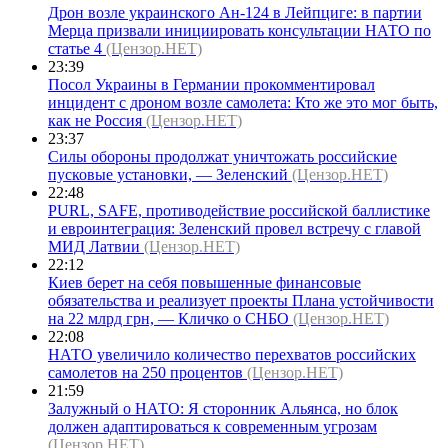
Дрон возле украинского Ан-124 в Лейпциге: в партии
Мерца призвали инициировать консультации НАТО по
статье 4
(Цензор.НЕТ)
23:39
Посол Украины в Германии прокомментировал
инцидент с дроном возле самолета: Кто же это мог быть,
как не Россия
(Цензор.НЕТ)
23:37
Силы обороны продолжат уничтожать российские
пусковые установки, — Зеленский
(Цензор.НЕТ)
22:48
PURL, SAFE, противодействие российской баллистике
и евроинтеграция: Зеленский провел встречу с главой
МИД Латвии
(Цензор.НЕТ)
22:12
Киев берет на себя повышенные финансовые
обязательства и реализует проекты Плана устойчивости
на 22 млрд грн, — Кличко о СНБО
(Цензор.НЕТ)
22:08
НАТО увеличило количество перехватов российских
самолетов на 250 процентов
(Цензор.НЕТ)
21:59
Залужный о НАТО: Я сторонник Альянса, но блок
должен адаптироваться к современным угрозам
(Цензор.НЕТ)