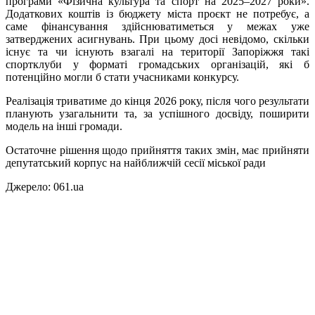
програми «Фізична культура та спорт на 2025–2027 роки».
Додаткових коштів із бюджету міста проєкт не потребує, а
саме фінансування здійснюватиметься у межах уже
затверджених асигнувань. При цьому досі невідомо, скільки
існує та чи існують взагалі на території Запоріжжя такі
спортклуби у форматі громадських організацій, які б
потенційно могли б стати учасниками конкурсу.
Реалізація триватиме до кінця 2026 року, після чого результати
планують узагальнити та, за успішного досвіду, поширити
модель на інші громади.
Остаточне рішення щодо прийняття таких змін, має прийняти
депутатський корпус на найближчій сесії міської ради
Джерело: 061.ua