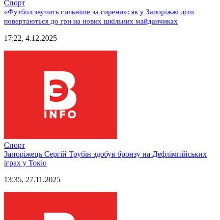
Спорт
«Футбол звучить сильніше за сирени»: як у Запоріжжі діти
повертаються до гри на нових шкільних майданчиках
17:22, 4.12.2025
Спорт
Запоріжець Сергій Трубін здобув бронзу на Дефлімпійських
іграх у Токіо
13:35, 27.11.2025