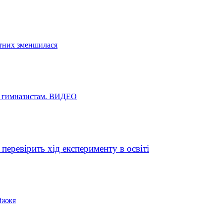
бітних зменшилася
e гимназистам. ВИДЕО
еревірить хід експерименту в освіті
ріжжя