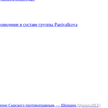
овидение в составе группы Panivalkova
ешение Сырского противоправным, — Ширшин
(Цензор.НЕТ)