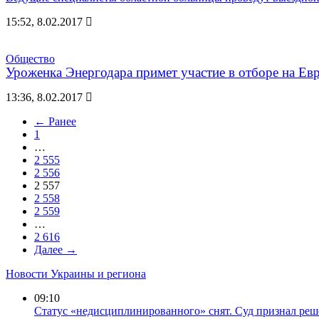
15:52, 8.02.2017
Общество
Уроженка Энергодара примет участие в отборе на Евр
13:36, 8.02.2017
← Ранее
1
…
2 555
2 556
2 557
2 558
2 559
…
2 616
Далее →
Новости Украины и региона
09:10
Статус «недисциплинированного» снят. Суд признал р