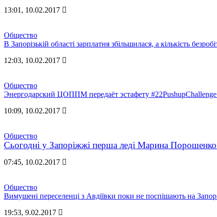
13:01, 10.02.2017
Общество
В Запорізькій області зарплатня збільшилася, а кількість безро
12:03, 10.02.2017
Общество
Энергодарский ЦОППМ передаёт эстафету #22PushupChalleng
10:09, 10.02.2017
Общество
Сьогодні у Запоріжжі перша леді Марина Порошенко п
07:45, 10.02.2017
Общество
Вимушені переселенці з Авдіївки поки не поспішають на Запо
19:53, 9.02.2017