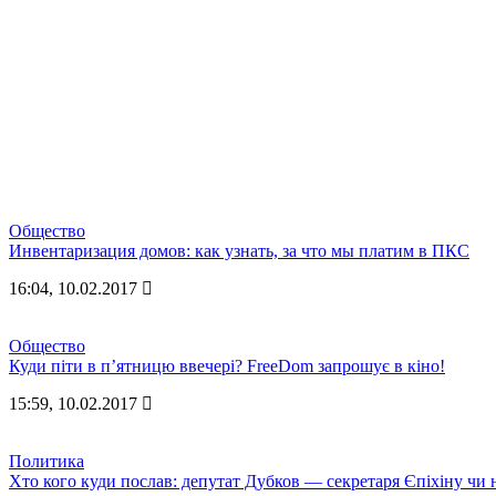
Общество
Инвентаризация домов: как узнать, за что мы платим в ПКС
16:04, 10.02.2017
Общество
Куди піти в п’ятницю ввечері? FreeDom запрошує в кіно!
15:59, 10.02.2017
Политика
Хто кого куди послав: депутат Дубков — секретаря Єпіхіну чи