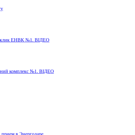
су
 виклик ЕНВК №1. ВІДЕО
овний комплекс №1. ВІДЕО
 прием в Энергодаре