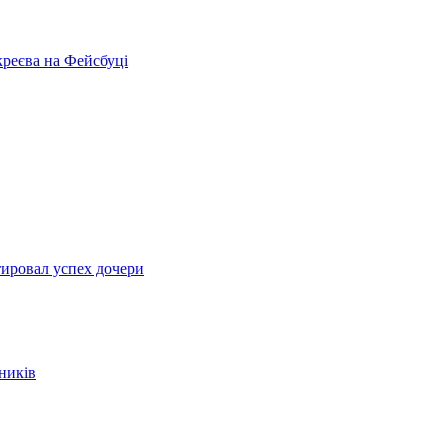
креєва на Фейсбуці
ировал успех дочери
ників