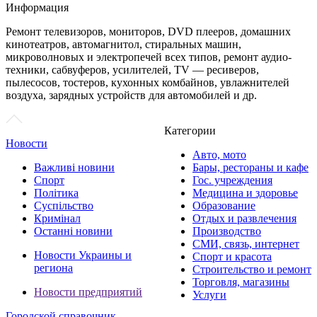
Информация
Ремонт телевизоров, мониторов, DVD плееров, домашних
кинотеатров, автомагнитол, стиральных машин,
микроволновых и электропечей всех типов, ремонт аудио-
техники, сабвуферов, усилителей, TV — ресиверов,
пылесосов, тостеров, кухонных комбайнов, увлажнителей
воздуха, зарядных устройств для автомобилей и др.
Категории
Новости
Авто, мото
Важливі новини
Бары, рестораны и кафе
Спорт
Гос. учреждения
Політика
Медицина и здоровье
Суспільство
Образование
Кримінал
Отдых и развлечения
Останні новини
Производство
СМИ, связь, интернет
Новости Украины и
Спорт и красота
региона
Строительство и ремонт
Торговля, магазины
Новости предприятий
Услуги
Городской справочник