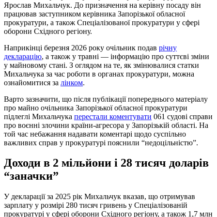
Ярослав Михальчук. До призначення на керівну посаду він
працював заступником керівника Запорізької обласної
прокуратури, а також Спеціалізованої прокуратури у сфері
оборони Східного регіону.
Наприкінці березня 2026 року очільник подав
річну
декларацію
, а також у травні — інформацію про суттєві зміни
у майновому стані. З оглядом на те, як змінювалися статки
Михальчука за час роботи в органах прокуратури, можна
ознайомитися за
лінком
.
Варто зазначити, що після публікації попереднього матеріалу
про майно очільника Запорізької обласної прокуратури
підлеглі Михальчука
перестали коментувати
061 судові справи
про воєнні злочини країни-агресора у Запорізькій області. На
той час небажання надавати коментарі щодо суспільно
важливих справ у прокуратурі пояснили “недоцільністю”.
Доходи в 2 мільйони і 28 тисяч доларів
“заначки”
У декларації за 2025 рік Михальчук вказав, що отримував
зарплату у розмірі 280 тисяч гривень у Спеціалізованій
прокуратурі у сфері оборони Східного регіону, а також 1,7 млн