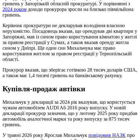
гривень у Запорізькій обласній прокуратурі. У порівнянні з
2024 роком
доходи прокурора зросли на близько півмільйона
гривень.
Керівник прокуратури не декларував володіння власною
нерухомістю. Посадовець вказав, що орендував дві квартири у
Запоріжжі, мав із сином право користування кімнатою у житлі
за правом реєстрації у Сумах, а також вказав оренду житла
сином у Дніпрі. Ще один син Михальчука має право
користування житлом за правом реєстрації у Тернопільській
області.
Прокурор вказав, що зберігає готівкою 28 тисяч доларів США,
а також має 1,4 тисячі гривень на банківському рахунку.
Купівля-продаж автівки
Михальчук у декларації за 2024 рік вказував, що користується
чужим автомобілем AUDI A6 2016 року випуску. У новій
декларації прокурор зазначив, що у лютому 2025 року придбав
автомобіль аналогічної марки та року випуску за 875 тисяч
гривень.
У травні 2026 року Ярослав Михальчук
повідомив НАЗК
про