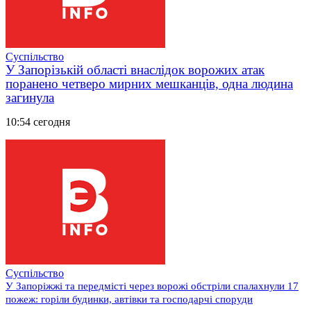
Суспільство
У Запорізькій області внаслідок ворожих атак
поранено четверо мирних мешканців, одна людина
загинула
10:54 сегодня
Суспільство
У Запоріжжі та передмісті через ворожі обстріли спалахнули 17
пожеж: горіли будинки, автівки та господарчі споруди