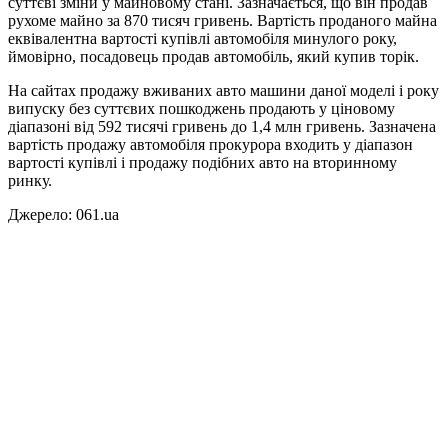
суттєві зміни у майновому стані. Зазначається, що він продав
рухоме майно за 870 тисяч гривень. Вартість проданого майна
еквівалентна вартості купівлі автомобіля минулого року,
ймовірно, посадовець продав автомобіль, який купив торік.
На сайтах продажу вживаних авто машини даної моделі і року
випуску без суттєвих пошкоджень продають у ціновому
діапазоні від 592 тисячі гривень до 1,4 млн гривень. Зазначена
вартість продажу автомобіля прокурора входить у діапазон
вартості купівлі і продажу подібних авто на вторинному
ринку.
Джерело: 061.ua