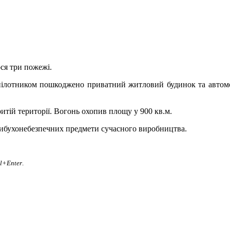
ося три пожежі.
пілотником пошкоджено приватний житловий будинок та автомоб
ритій території. Вогонь охопив площу у 900 кв.м.
ибухонебезпечних предмети сучасного виробництва.
rl+Enter
.