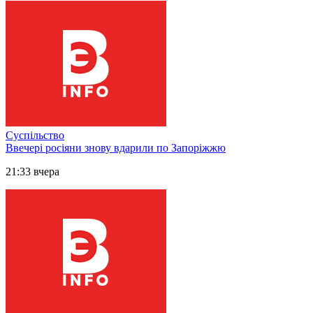
Суспільство
Ввечері росіяни знову вдарили по Запоріжжю
21:33 вчера