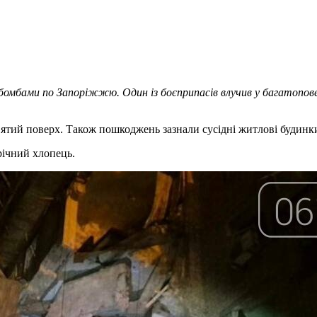
віабомбами по Запоріжжю. Один із боєприпасів влучив у багатопо
’ятий поверх. Також пошкоджень зазнали сусідні житлові будинки,
річний хлопець.