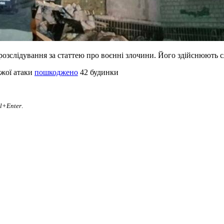
озслідування за статтею про воєнні злочини. Його здійснюють сл
ожої атаки
пошкоджено
42 будинки
rl+Enter
.