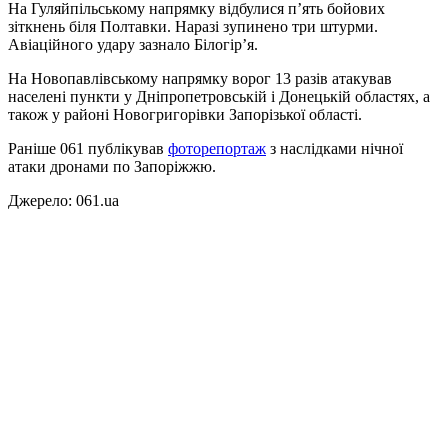
На Гуляйпільському напрямку відбулися п’ять бойових
зіткнень біля Полтавки. Наразі зупинено три штурми.
Авіаційного удару зазнало Білогір’я.
На Новопавлівському напрямку ворог 13 разів атакував
населені пункти у Дніпропетровській і Донецькій областях, а
також у районі Новогригорівки Запорізької області.
Раніше 061 публікував
фоторепортаж
з наслідками нічної
атаки дронами по Запоріжжю.
Джерело: 061.ua