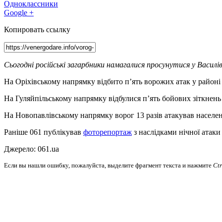
Одноклассники
Google +
Копировать ссылку
Сьогодні російські загарбники намагалися просунутися у Василів
На Оріхівському напрямку відбито п’ять ворожих атак у районі
На Гуляйпільському напрямку відбулися п’ять бойових зіткнень 
На Новопавлівському напрямку ворог 13 разів атакував населені
Раніше 061 публікував
фоторепортаж
з наслідками нічної атак
Джерело: 061.ua
Если вы нашли ошибку, пожалуйста, выделите фрагмент текста и нажмите
Ct