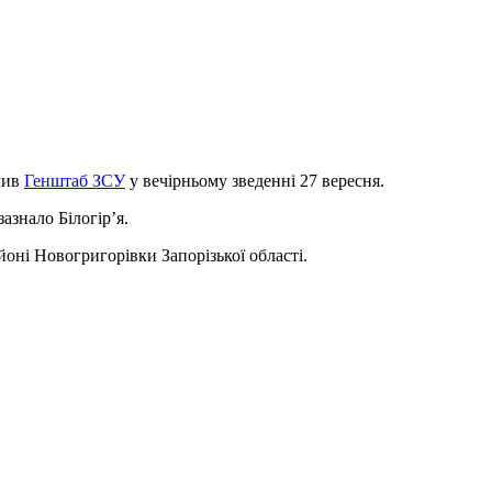
омив
Генштаб ЗСУ
у вечірньому зведенні 27 вересня.
азнало Білогір’я.
йоні Новогригорівки Запорізької області.