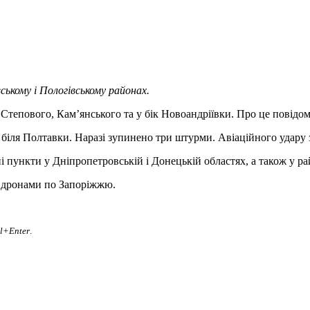
ському і Пологівському районах.
 Степового, Кам’янського та у бік Новоандріївки. Про це повід
біля Полтавки. Наразі зупинено три штурми. Авіаційного удару з
 пункти у Дніпропетровській і Донецькій областях, а також у ра
и дронами по Запоріжжю.
rl+Enter
.