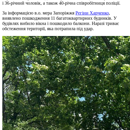
і 36-річний чоловік, а також 40-річна співробітниця поліції.
За інформацією в.о. мера Запоріжжя
Регіни Харченко
,
виявлено пошкодження 11 багатоквартирних будинків. У
будівлях вибило вікна і пошкодило балкони. Наразі триває
обстеження території, яка потрапила під удар.