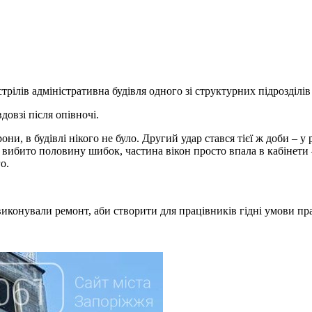
трілів адміністративна будівля одного зі структурних підрозділ
овзі після опівночі.
и, в будівлі нікого не було. Другий удар стався тієї ж доби – у
вибито половину шибок, частина вікон просто впала в кабінети –
о.
конували ремонт, аби створити для працівників гідні умови пра