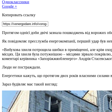
Одноклассники
Google +
Копировать ссылку
Протягом однієї доби двічі зазнала пошкоджень від ворожих обс
Як повідомляє пресслужба енергокомпанії, перший удар був невд
«Вибухова хвиля потрощила шибки в приміщенні, але крім охорон
місцях. Ця хвиля була потужнішою – місцями зірвало покрівлю, 
коментарі керівника «Запоріжжяобленерго» Андрія Стасевськог
Люди не постраждали.
Енергетики кажуть, що протягом двох років власними силами ви
Зараз будівляє має такий вигляд: