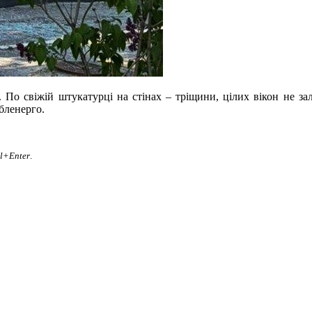
ь. По свіжій штукатурці на стінах – тріщини, цілих вікон не за
обленерго.
rl+Enter
.