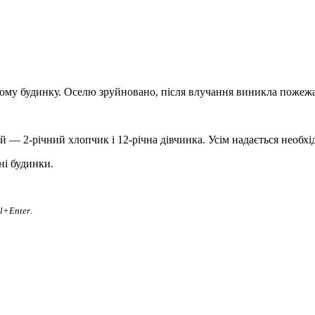
ному будинку. Оселю зруйновано, після влучання виникла пожежа
й — 2-річний хлопчик і 12-річна дівчинка. Усім надається необхі
ні будинки.
rl+Enter
.