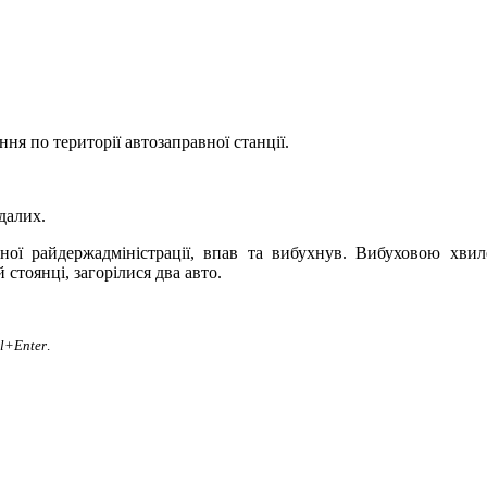
ня по території автозаправної станції.
далих.
чної райдержадміністрації, впав та вибухнув. Вибуховою хвил
 стоянці, загорілися два авто.
rl+Enter
.