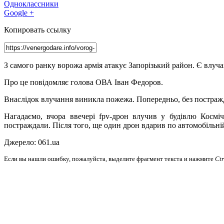
Одноклассники
Google +
Копировать ссылку
З самого ранку ворожа армія атакує Запорізький район. Є влучан
Про це повідомляє голова ОВА Іван Федоров.
Внаслідок влучання виникла пожежа. Попередньо, без постраж
Нагадаємо, вчора ввечері fpv-дрон влучив у будівлю Космі
постраждали. Після того, ще один дрон вдарив по автомобільній
Джерело: 061.ua
Если вы нашли ошибку, пожалуйста, выделите фрагмент текста и нажмите
Ct