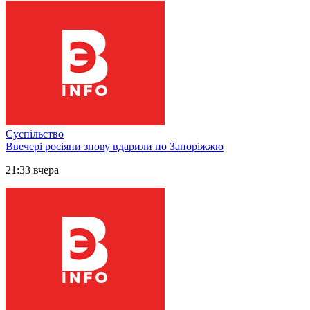
Суспільство
Ввечері росіяни знову вдарили по Запоріжжю
21:33 вчера