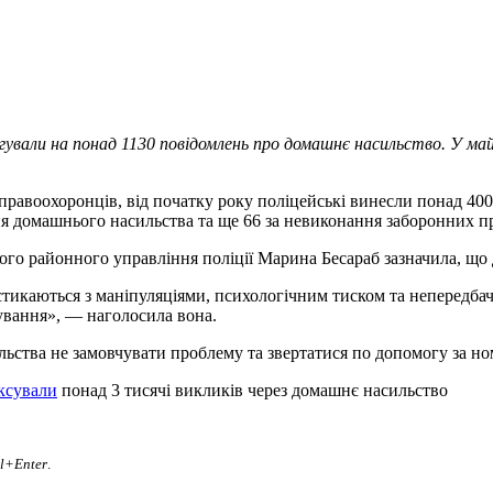
еагували на понад 1130 повідомлень про домашнє насильство. У 
 правоохоронців, від початку року поліцейські винесли понад 4
ня домашнього насильства та ще 66 за невиконання заборонних п
ого районного управління поліції Марина Бесараб зазначила, що
о стикаються з маніпуляціями, психологічним тиском та непередб
ування», — наголосила вона.
льства не замовчувати проблему та звертатися по допомогу за но
ксували
понад 3 тисячі викликів через домашнє насильство
rl+Enter
.