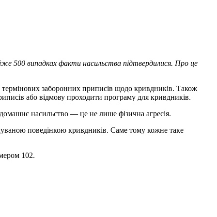
майже 500 випадках факти насильства підтвердилися. Про це
00 термінових заборонних приписів щодо кривдників. Також
риписів або відмову проходити програму для кривдників.
 домашнє насильство — це не лише фізична агресія.
ачуваною поведінкою кривдників. Саме тому кожне таке
мером 102.