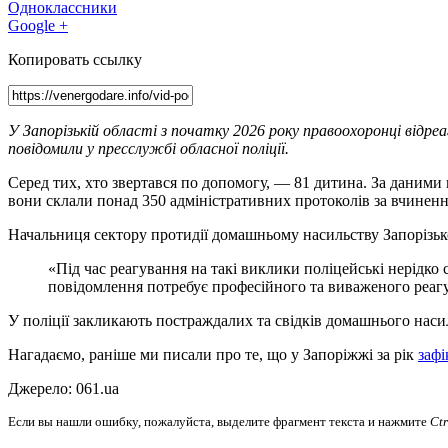
Одноклассники
Google +
Копировать ссылку
У Запорізькій області з початку 2026 року правоохоронці відр
повідомили у пресслужбі обласної поліції.
Серед тих, хто звертався по допомогу, — 81 дитина. За даними
вони склали понад 350 адміністративних протоколів за вчинен
Начальниця сектору протидії домашньому насильству Запорізьк
«Під час реагування на такі виклики поліцейські нерідк
повідомлення потребує професійного та виваженого реаг
У поліції закликають постраждалих та свідків домашнього наси
Нагадаємо, раніше ми писали про те, що у
Запоріжжі за рік
зафі
Джерело: 061.ua
Если вы нашли ошибку, пожалуйста, выделите фрагмент текста и нажмите
Ct