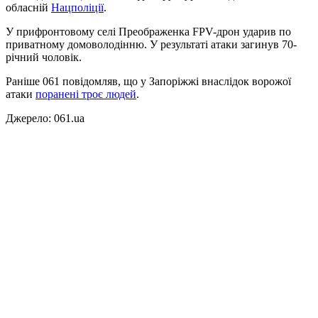
обласній
Нацполіції
.
У прифронтовому селі Преображенка FPV-дрон ударив по
приватному домоволодінню. У результаті атаки загинув 70-
річний чоловік.
Раніше 061 повідомляв, що у Запоріжжі внаслідок ворожої
атаки
поранені троє людей
.
Джерело: 061.ua