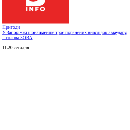
Пригоди
У Запоріжжі щонайменше троє поранених внаслідок авіаудару,
– голова ЗОВА
11:20 сегодня