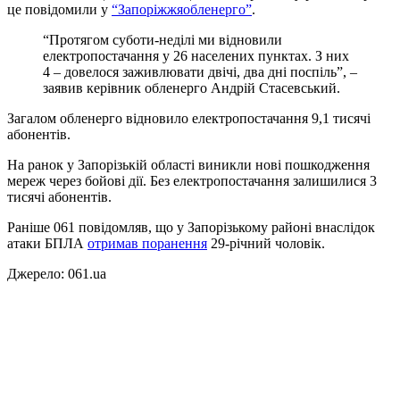
це повідомили у
“Запоріжжяобленерго”
.
“Протягом суботи-неділі ми відновили
електропостачання у 26 населених пунктах. З них
4 – довелося заживлювати двічі, два дні поспіль”, –
заявив керівник обленерго Андрій Стасевський.
Загалом обленерго відновило електропостачання 9,1 тисячі
абонентів.
На ранок у Запорізькій області виникли нові пошкодження
мереж через бойові дії. Без електропостачання залишилися 3
тисячі абонентів.
Раніше 061 повідомляв, що у Запорізькому районі внаслідок
атаки БПЛА
отримав поранення
29-річний чоловік.
Джерело: 061.ua