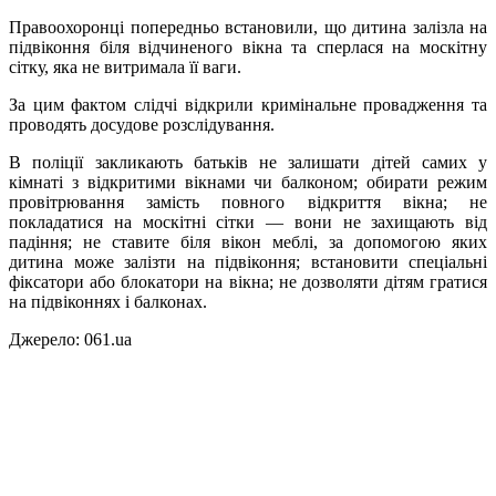
Правоохоронці попередньо встановили, що дитина залізла на
підвіконня біля відчиненого вікна та сперлася на москітну
сітку, яка не витримала її ваги.
За цим фактом слідчі відкрили кримінальне провадження та
проводять досудове розслідування.
В поліції закликають батьків не залишати дітей самих у
кімнаті з відкритими вікнами чи балконом; обирати режим
провітрювання замість повного відкриття вікна; не
покладатися на москітні сітки — вони не захищають від
падіння; не ставите біля вікон меблі, за допомогою яких
дитина може залізти на підвіконня; встановити спеціальні
фіксатори або блокатори на вікна; не дозволяти дітям гратися
на підвіконнях і балконах.
Джерело: 061.ua