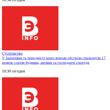
Суспільство
У Запоріжжі та передмісті через ворожі обстріли спалахнули 17
пожеж: горіли будинки, автівки та господарчі споруди
10:30 сегодня