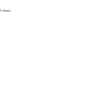
rl+Enter
.