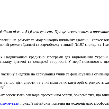
 більш ніж на 54,6 млн гривень. Про це зазначається в проєктах
венції на ремонт та модернізацію шкільних їдалень і харчоблок
ьний ремонт їдальні та харчоблоку гімназії №107 (понад 32,1 мл
х Надзвичайної кредитної програми для відновлення України.
алацу дитячої та юнацької творчості. У мерії пояснюють, що 
 частину видатків на харчування учнів та фінансування стипенді
з те, що діти-сироти та учні пільгових категорій отримують ха
дії.
 зобов’язань закладів професійної освіти, зокрема тих, що вин
 спрямувати
понад 9 мільйонів гривень на модернізацію профосві