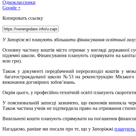
Одноклассники
Google +
Копировать ссылку
У Запоріжжі планують збільшити фінансування освітньої галузі
Основну частину коштів місто отримає у вигляді державної суб
підземні школи. Фінансування планують спрямувати на капітал
млн грн).
Також у документі передбачений перерозподіл коштів у межа
багатостраждальної школи №53 на реконструкцію Міського п
виконання договірних зобов’язань.
Окрім цього, у професійно-технічній освіті планують скоротити
У пояснювальній записці зазначено, що економія виникла чере
Також частина учнів не підтвердила право на отримання стипен
Вивільнені кошти планують спрямувати на погашення фінансових
Нагадаємо, раніше ми писали про те, що у
Запоріжжі
планують