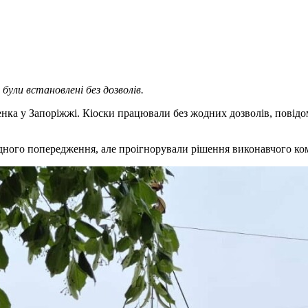
були встановлені без дозволів.
ка у Запоріжжі. Кіоски працювали без жодних дозволів, повід
дного попередження, але проігнорували рішення виконавчого комі