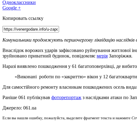
Одноклассники
Google +
Копировать ссылку
Комунальники продовжують першочергову ліквідацію наслідків 
Внаслідок ворожих ударів зафіксовано руйнування житлової ін
зруйновано приватний будинок, повідомляє
мерія
Запоріжжя.
Наразі виявлено пошкодження у 61 багатоповерхівці, де вибито
«Виконані роботи по «закриттю» вікон у 12 багатокварти
Для самостійного ремонту власникам пошкоджених осель видали 
Раніше 061 публікував
фоторепортаж
з наслідками атаки по За
Джерело: 061.ua
Если вы нашли ошибку, пожалуйста, выделите фрагмент текста и нажмите
Ct