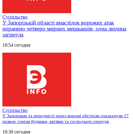
Суспільство
У Запорізькій області внаслідок ворожих атак
поранено четверо мирних мешканців, одна людина
загинула
10:54 сегодня
Суспільство
У Запоріжжі та передмісті через ворожі обстріли спалахнули 17
пожеж: горіли будинки, автівки та господарчі споруди
10:30 сегодня