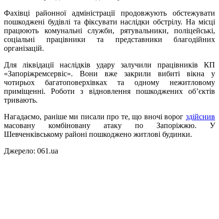
Фахівці районної адміністрації продовжують обстежувати
пошкоджені будівлі та фіксувати наслідки обстрілу. На місці
працюють комунальні служби, рятувальники, поліцейські,
соціальні працівники та представники благодійних
організацій.
Для ліквідації наслідків удару залучили працівників КП
«Запоріжремсервіс». Вони вже закрили вибиті вікна у
чотирьох багатоповерхівках та одному нежитловому
приміщенні. Роботи з відновлення пошкоджених об’єктів
тривають.
Нагадаємо, раніше ми писали про те, що в
ночі ворог
здійснив
масовану комбіновану атаку по Запоріжжю. У
Шевченківському районі пошкоджено житлові будинки.
Джерело: 061.ua