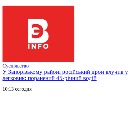
Суспільство
У Запорізькому районі російський дрон влучив у
легковик: поранений 45-річний водій
10:13 сегодня