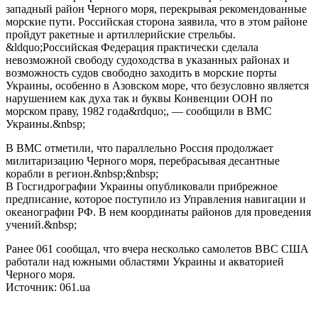
западный район Черного моря, перекрывая рекомендованные
морские пути. Российская сторона заявила, что в этом районе
пройдут ракетные и артиллерийские стрельбы.
&ldquo;Российская Федерация практически сделала
невозможной свободу судоходства в указанных районах и
возможность судов свободно заходить в морские порты
Украины, особенно в Азовском море, что безусловно является
нарушением как духа так и буквы Конвенции ООН по
морском праву, 1982 года&rdquo;, — сообщили в ВМС
Украины.&nbsp;
В ВМС отметили, что параллельно Россия продолжает
милитаризацию Черного моря, перебрасывая десантные
корабли в регион.&nbsp;&nbsp;
В Госгидрографии Украины опубликовали прибрежное
предписание, которое поступило из Управления навигации и
океанографии РФ. В нем координаты районов для проведения
учений.&nbsp;
Ранее 061 сообщал, что вчера несколько самолетов ВВС США
работали над южными областями Украины и акваторией
Черного моря.
Источник: 061.ua