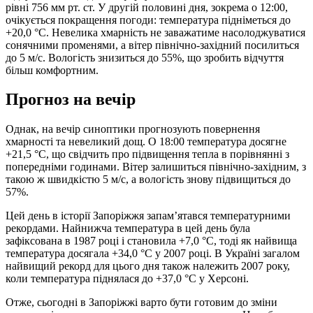
рівні 756 мм рт. ст. У другій половині дня, зокрема о 12:00,
очікується покращення погоди: температура підніметься до
+20,0 °С. Невелика хмарність не заважатиме насолоджуватися
сонячними променями, а вітер північно-західний посилиться
до 5 м/с. Вологість знизиться до 55%, що зробить відчуття
більш комфортним.
Прогноз на вечір
Однак, на вечір синоптики прогнозують повернення
хмарності та невеликий дощ. О 18:00 температура досягне
+21,5 °С, що свідчить про підвищення тепла в порівнянні з
попередніми годинами. Вітер залишиться північно-західним, з
такою ж швидкістю 5 м/с, а вологість знову підвищиться до
57%.
Цей день в історії Запоріжжя запам’ятався температурними
рекордами. Найнижча температура в цей день була
зафіксована в 1987 році і становила +7,0 °С, тоді як найвища
температура досягала +34,0 °С у 2007 році. В Україні загалом
найвищий рекорд для цього дня також належить 2007 року,
коли температура піднялася до +37,0 °С у Херсоні.
Отже, сьогодні в Запоріжжі варто бути готовим до зміни