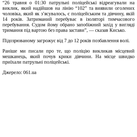
“26 травня о 01:30 патрульні поліцейські відреагували на
виклик, який надійшов на лінію “102” та виявили оголених
чоловіка, який як з’ясувалось, є поліцейським та дівчину, якій
14 років. Затриманий перебуває в ізоляторі тимчасового
перебування. Судом йому обрано запобіжний захід у вигляді
тримання під вартою без права застави”, — сказав Кисько.
Підозрюваному загрожує від 7 до 12 років позбавлення волі.
Раніше ми писали про те, що поліцію викликав місцевий
мешканець, який почув крики дівчини. На місце швидко
приїхали патрульні поліцейські.
Джерело: 061.ua