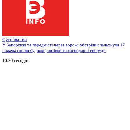
Суспільство
У Запоріжжі та передмісті через ворожі обстріли спалахнули 17
пожеж: горіли будинки, автівки та господарчі споруди
10:30 сегодня