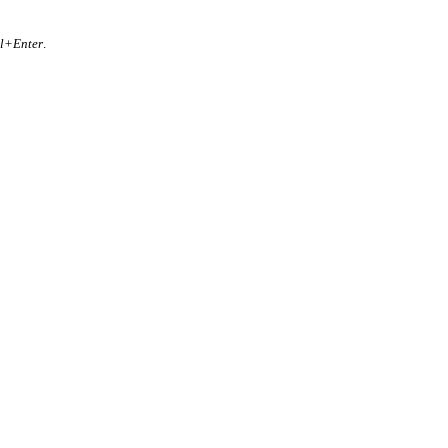
rl+Enter
.