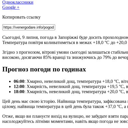
Одноклассники
Google +
Копировать ссылку
Сьогодні, 9 липня, погода в Запоріжжі буде досить прохолодною
Температура повітря коливатиметься в межах +18,0 °C до +20,0
Згідно з прогнозом, вітрові умови сьогодні залишаться стабіль
високою, досягаючи 85% вранці та знижуючись до 79% до вечо
Прогноз погоди по годинах
06:00
: Хмарно, невеликий дощ, температура +18,0 °C, вітер
12:00
: Хмарність, невеликий дощ, температура +19,5 °C, ві
18:00
: Хмарність, невеликий дощ, температура +20,0 °C, ві
Цей день має свою історію. Найвища температура, зафіксована в 
цілому, найвища температура в цей день була також +37,0 °C, а 
Отже, якщо ви плануєте вихід на вулицю, не забудьте взяти па
насолоджуйтесь літніми моментами, навіть якщо погода не зовс