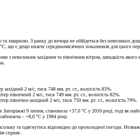
 та хмарною. З ранку до вечора не обійдеться без невеликих дощі
 °C, що є дещо нижче середньомісячних показників для цього пер
ними з невеликим західним та північним вітром, швидкість якого 
ра.
 західний 2 м/с, тиск 748 мм. рт. ст., вологість 85%.
тер північний 2 м/с, тиск 749 мм. рт. ст., вологість 82%.
тер північно-західний 2 м/с, тиск 750 мм. рт. ст., вологість 79%.
Запоріжжі 9 липня, становила +37,0 °C у 2010 році, тоді як найн
найнижча – +8,0 °C у 1984 році.
расольку та одягнутись відповідно до прохолодної погоди. Незваж
ім сприяє.