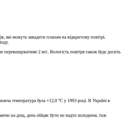
в, які можуть завадити планам на відкритому повітрі.
іоду.
не перевищуватиме 2 м/с. Вологість повітря також буде досить
ижча температура була +12,0 °C у 1993 році. В Україні в
аючи на дощ, день обіцяє бути не надто холодним, тож