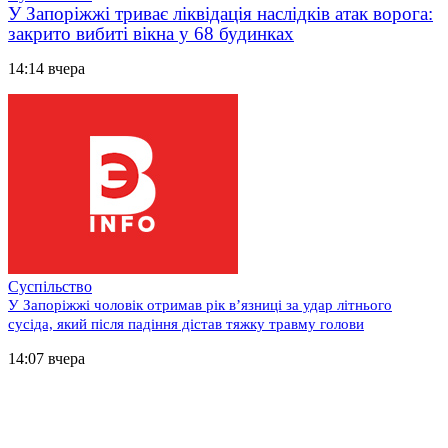
У Запоріжжі триває ліквідація наслідків атак ворога:
закрито вибиті вікна у 68 будинках
14:14 вчера
Суспільство
У Запоріжжі чоловік отримав рік в’язниці за удар літнього
сусіда, який після падіння дістав тяжку травму голови
14:07 вчера