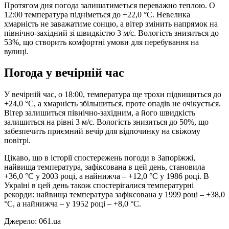
Протягом дня погода залишатиметься переважно теплою. О
12:00 температура підніметься до +22,0 °С. Невелика
хмарність не заважатиме сонцю, а вітер змінить напрямок на
північно-західний зі швидкістю 3 м/с. Вологість знизиться до
53%, що створить комфортні умови для перебування на
вулиці.
Погода у вечірній час
У вечірній час, о 18:00, температура ще трохи підвищиться до
+24,0 °С, а хмарність збільшиться, проте опадів не очікується.
Вітер залишиться північно-західним, а його швидкість
залишиться на рівні 3 м/с. Вологість знизиться до 50%, що
забезпечить приємний вечір для відпочинку на свіжому
повітрі.
Цікаво, що в історії спостережень погоди в Запоріжжі,
найвища температура, зафіксована в цей день, становила
+36,0 °С у 2003 році, а найнижча – +12,0 °С у 1986 році. В
Україні в цей день також спостерігалися температурні
рекорди: найвища температура зафіксована у 1999 році – +38,0
°С, а найнижча – у 1952 році – +8,0 °С.
Джерело: 061.ua