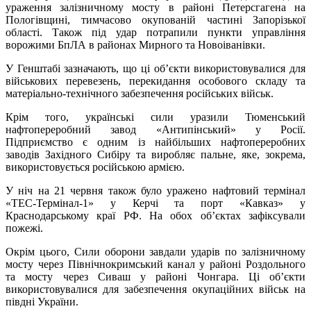
ураження залізничному мосту в районі Петерсгагена на
Пологівщині, тимчасово окупованій частині Запорізької
області. Також під удар потрапили пункти управління
ворожими БпЛА в районах Мирного та Новоіванівки.
У Генштабі зазначають, що ці об’єкти використовувалися для
військових перевезень, перекидання особового складу та
матеріально-технічного забезпечення російських військ.
Крім того, українські сили уразили Тюменський
нафтопереробний завод «Антипінський» у Росії.
Підприємство є одним із найбільших нафтопереробних
заводів Західного Сибіру та виробляє пальне, яке, зокрема,
використовується російською армією.
У ніч на 21 червня також було уражено нафтовий термінал
«ТЕС-Термінал-1» у Керчі та порт «Кавказ» у
Краснодарському краї РФ. На обох об’єктах зафіксували
пожежі.
Окрім цього, Сили оборони завдали ударів по залізничному
мосту через Північнокримський канал у районі Роздольного
та мосту через Сиваш у районі Чонгара. Ці об’єкти
використовувалися для забезпечення окупаційних військ на
півдні України.