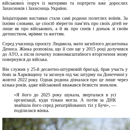
військових поруч із матерями та портрети вже дорослих
Захисників і Захисниць України.
Ініціаторами виставки стали самі родини полеглих воїнів. За
їхніми словами, це спосіб зберегти пам’ять про своїх дітей не
лише як про військових, а й як про синів і доньок зі своїм
дитинством, мріями та життям.
Серед учасниць проєкту Людмила, мати загиблого десантника
Дениса. Жінка розповіла, що її син ще у 2015 році долучився
до АТО, а після початку повномасштабного вторгнення знову
повернувся до війська.
Він служив у 25-й десантно-штурмовій бригаді, брав участь у
боях за Харківщину та загинув під час штурму на Донеччині у
жовтні 2022 року. Однак родина дізналася про це лише через
кілька років, адже військовий вважався безвісти зниклим.
«Я його до 2025 року шукала, зверталася в усі
організації, куди тільки могла. А потім за ДНК
знайшла його серед репатрійованих тіл у Бучі», —
поділилася жінка.