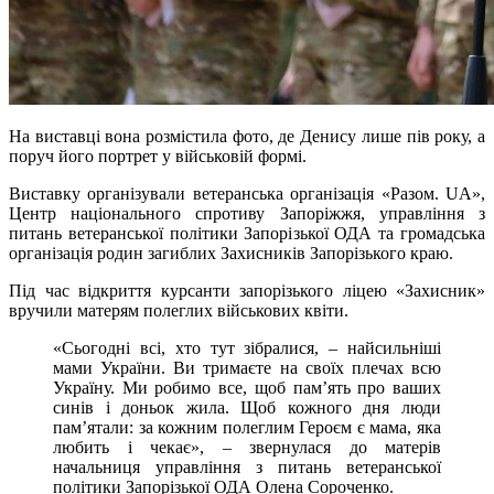
На виставці вона розмістила фото, де Денису лише пів року, а
поруч його портрет у військовій формі.
Виставку організували ветеранська організація «Разом. UA»,
Центр національного спротиву Запоріжжя, управління з
питань ветеранської політики Запорізької ОДА та громадська
організація родин загиблих Захисників Запорізького краю.
Під час відкриття курсанти запорізького ліцею «Захисник»
вручили матерям полеглих військових квіти.
«Сьогодні всі, хто тут зібралися, – найсильніші
мами України. Ви тримаєте на своїх плечах всю
Україну. Ми робимо все, щоб пам’ять про ваших
синів і доньок жила. Щоб кожного дня люди
пам’ятали: за кожним полеглим Героєм є мама, яка
любить і чекає», – звернулася до матерів
начальниця управління з питань ветеранської
політики Запорізької ОДА Олена Сороченко.