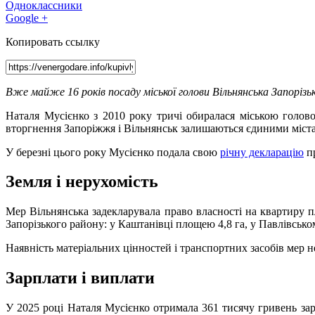
Одноклассники
Google +
Копировать ссылку
Вже майже 16 років посаду міської голови Вільнянська Запорізь
Наталя Мусієнко з 2010 року тричі обиралася міською голов
вторгнення Запоріжжя і Вільнянськ залишаються єдиними містам
У березні цього року Мусієнко подала свою
річну декларацію
пр
Земля і нерухомість
Мер Вільнянська задекларувала право власності на квартиру 
Запорізького району: у Каштанівці площею 4,8 га, у Павлівському 
Наявність матеріальних цінностей і транспортних засобів мер н
Зарплати і виплати
У 2025 році Наталя Мусієнко отримала 361 тисячу гривень зарпл