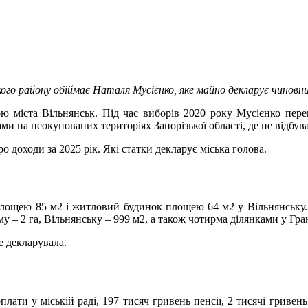
кого району обіймає Наталя Мусієнко, яке майно декларує чиновни
ою міста Вільнянськ. Під час виборів 2020 року Мусієнко пер
и на неокупованих територіях Запорізької області, де не відбув
о доходи за 2025 рік. Які статки декларує міська голова.
площею 85 м2 і житловий будинок площею 64 м2 у Вільнянську.
– 2 га, Вільнянську – 999 м2, а також чотирма ділянками у Граничн
е декларувала.
ати у міській раді, 197 тисяч гривень пенсії, 2 тисячі гривень