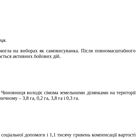
ця.
емогла на виборах як самовисуванка. Після повномасштабного
ається активних бойових дій.
 Чиновниця володіє сімома земельними ділянками на території
ому – 3,8 га, 0,2 га, 3,8 га і 0,3 га.
 соціальної допомоги і 1,1 тисячу гривень компенсації вартості