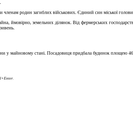
.
 членам родин загиблих військових. Єдиний син міської голови 
у майна, ймовірно, земельних ділянок. Від фермерських господа
ривень.
іни у майновому стані. Посадовиця придбала будинок площею 46 
rl+Enter
.