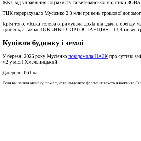
ЖКГ від управління соцзахисту та ветеранської політики ЗОВА
ТЦК перерахувало Мусієнко 2,3 млн гривень грошової допомоги
Крім того, міська голова отримувала дохід від здачі в оренд
гривень, а також ТОВ «НВП СОРТОСТАНЦІЯ» – 13,9 тисячі г
Купівля будинку і землі
У березні 2026 року Мусієнко
повідомила НАЗК
про суттєві зм
м2 у місті Хмельницький.
Джерело: 061.ua
Если вы нашли ошибку, пожалуйста, выделите фрагмент текста и нажмите
Ct