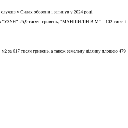
служив у Силах оборони і загинув у 2024 році.
рств “УЗУН” 25,9 тисячі гривень, “МАНШИЛІН В.М” – 102 тисячі
м2 за 617 тисяч гривень, а також земельну ділянку площею 479