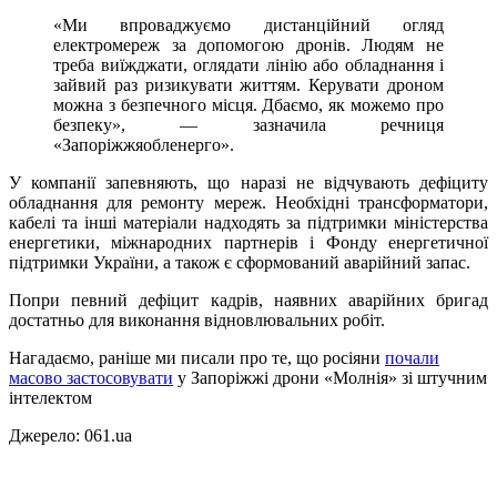
«Ми впроваджуємо дистанційний огляд
електромереж за допомогою дронів. Людям не
треба виїжджати, оглядати лінію або обладнання і
зайвий раз ризикувати життям. Керувати дроном
можна з безпечного місця. Дбаємо, як можемо про
безпеку», — зазначила речниця
«Запоріжжяобленерго».
У компанії запевняють, що наразі не відчувають дефіциту
обладнання для ремонту мереж. Необхідні трансформатори,
кабелі та інші матеріали надходять за підтримки міністерства
енергетики, міжнародних партнерів і Фонду енергетичної
підтримки України, а також є сформований аварійний запас.
Попри певний дефіцит кадрів, наявних аварійних бригад
достатньо для виконання відновлювальних робіт.
Нагадаємо, раніше ми писали про те, що р
осіяни
почали
масово застосовувати
у Запоріжжі дрони «Молнія» зі штучним
інтелектом
Джерело: 061.ua