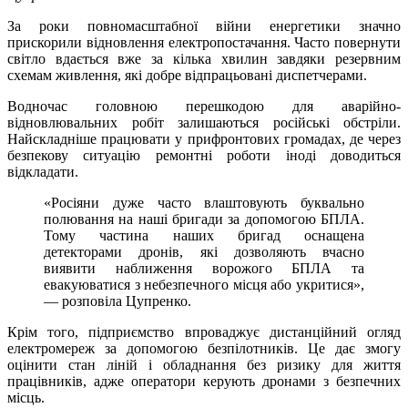
За роки повномасштабної війни енергетики значно
прискорили відновлення електропостачання. Часто повернути
світло вдається вже за кілька хвилин завдяки резервним
схемам живлення, які добре відпрацьовані диспетчерами.
Водночас головною перешкодою для аварійно-
відновлювальних робіт залишаються російські обстріли.
Найскладніше працювати у прифронтових громадах, де через
безпекову ситуацію ремонтні роботи іноді доводиться
відкладати.
«Росіяни дуже часто влаштовують буквально
полювання на наші бригади за допомогою БПЛА.
Тому частина наших бригад оснащена
детекторами дронів, які дозволяють вчасно
виявити наближення ворожого БПЛА та
евакуюватися з небезпечного місця або укритися»,
— розповіла Цупренко.
Крім того, підприємство впроваджує дистанційний огляд
електромереж за допомогою безпілотників. Це дає змогу
оцінити стан ліній і обладнання без ризику для життя
працівників, адже оператори керують дронами з безпечних
місць.