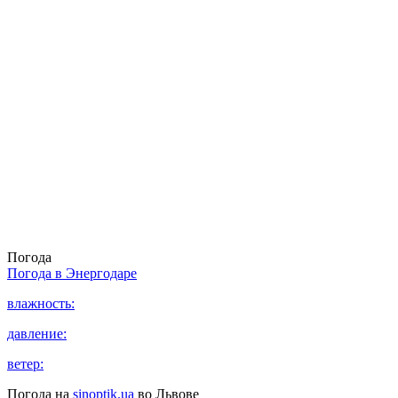
Погода
Погода в
Энергодаре
влажность:
давление:
ветер:
Погода на
sinoptik.ua
во Львове