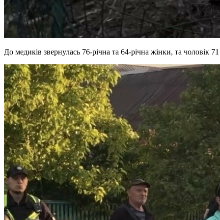
До медиків звернулась 76-річна та 64-річна жінки, та чоловік 71